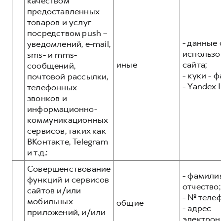
качеством
предоставленных
товаров и услуг
посредством push –
- данные 
уведомлений, e-mail,
использо
sms- и mms-
иные
сайта;
сообщений,
- куки - 
почтовой рассылки,
- Yandex I
телефонных
звонков и
информационно-
коммуникационных
сервисов, таких как
ВКонтакте, Telegram
и т.д.:
Совершенствование
- фамилия
функций и сервисов
отчество;
сайтов и/или
- № теле
мобильных
общие
- адрес
приложений, и/или
электрон