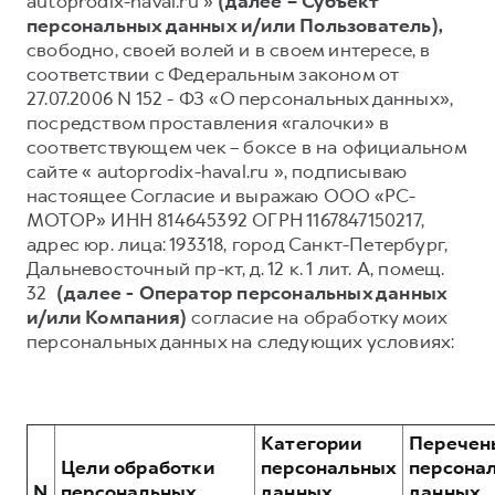
autoprodix-haval.ru »
(далее – Субъект
персональных данных и/или Пользователь),
Тест-драйв
СЕРВИСНОЕ ОБСЛУЖИВАНИЕ
О дилере
свободно, своей волей и в своем интересе, в
Трейд-ин
Нулевое ТО
Наша команда
соответствии с Федеральным законом от
27.07.2006 N 152 - ФЗ «О персональных данных»,
DARGO
DARGO X
Программа «Помощь на дороге»
Контакты
от 3 199 000 ₽
от 3 499 000 ₽
посредством проставления «галочки» в
КРЕДИТ И СТРАХОВАНИЕ
Регламенты технического обслуживания
соответствующем чек – боксе в на официальном
сайте « autoprodix-haval.ru », подписываю
Кредитный калькулятор
Электронный ПТС
настоящее Согласие и выражаю ООО «РС-
Страхование
МОТОР» ИНН 814645392 ОГРН 1167847150217,
адрес юр. лица: 193318, город Санкт-Петербург,
Кредит
ПОДДЕРЖКА
Дальневосточный пр-кт, д. 12 к. 1 лит. А, помещ.
F7
F7X
GWM Безопасность
от 2 899 000 ₽
от 3 599 000 ₽
32
(далее - Оператор персональных данных
и/или Компания)
согласие на обработку моих
КОРПОРАТИВНЫМ КЛИЕНТАМ
Гарантия HAVAL
персональных данных на следующих условиях:
Для малого бизнеса
Мобильное приложение GWM
Корпоративным клиентам
Программа «HAVAL Защита+»
Крупным корпоративным клиентам
Руководства по эксплуатации
Категории
Перечен
POER
от 3 449 000 ₽
Система управления автопарком GWM Fleet
Подписки
Цели обработки
персональных
персона
N
персональных
данных,
данных,