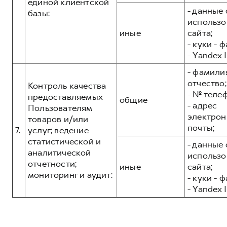
единой клиентской
- данные 
базы:
использо
иные
сайта;
- куки - 
- Yandex I
- фамилия
отчество;
Контроль качества
- № теле
предоставляемых
общие
- адрес
Пользователям
электрон
товаров и/или
почты;
7.
услуг; ведение
статистической и
- данные 
аналитической
использо
отчетности;
иные
сайта;
мониторинг и аудит:
- куки - 
- Yandex I