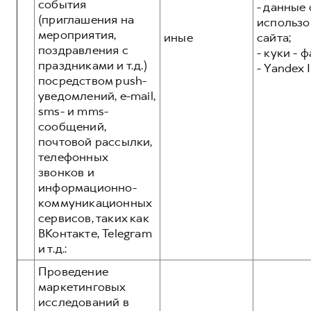
события
- данные 
(приглашения на
использо
мероприятия,
иные
сайта;
поздравления с
- куки - 
праздниками и т.д.)
- Yandex I
посредством push-
уведомлений, e-mail,
sms- и mms-
сообщений,
почтовой рассылки,
телефонных
звонков и
информационно-
коммуникационных
сервисов, таких как
ВКонтакте, Telegram
и т.д.:
Проведение
маркетинговых
исследований в