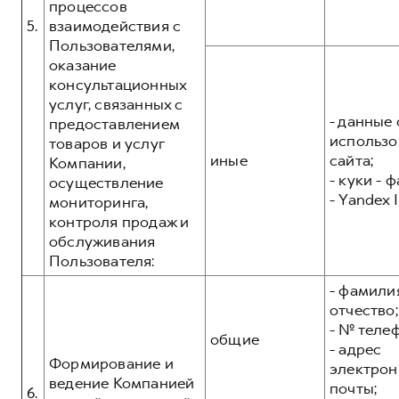
процессов
5.
взаимодействия с
Пользователями,
оказание
консультационных
услуг, связанных с
- данные 
предоставлением
использо
товаров и услуг
иные
сайта;
Компании,
- куки - 
осуществление
- Yandex I
мониторинга,
контроля продаж и
обслуживания
Пользователя:
- фамилия
отчество;
- № теле
общие
- адрес
Формирование и
электрон
ведение Компанией
почты;
6.