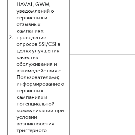
HAVAL, GWM,
уведомлений о
сервисных и
отзывных
кампаниях;
2.
проведение
опросов SSI/CSI в
целях улучшения
качества
обслуживания и
взаимодействия с
Пользователями;
информирование о
сервисных
кампаниях и
потенциальной
коммуникации при
условии
возникновения
триггерного