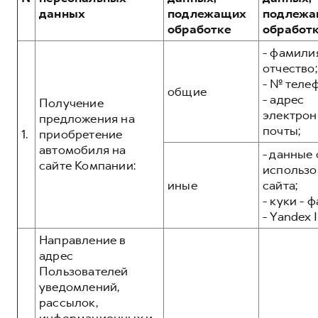
Сервис для корпоративных клиентов
данных
подлежащих
подлежа
HAVAL Лизинг
АКСЕССУАРЫ HAVAL
обработке
обработ
Автомобильные аксессуары
- фамилия
отчество;
АКСЕССУАРЫ HAVAL
Коллекция CITY
- № теле
общие
Автомобильные аксессуары
Коллекция Базовая
- адрес
Получение
электрон
Коллекция CITY
Коллекция Детская
предложения на
почты;
1.
приобретение
Коллекция Базовая
автомобиля на
- данные 
Коллекция Детская
сайте Компании:
использо
иные
сайта;
- куки - 
- Yandex I
Направление в
адрес
Пользователей
уведомлений,
рассылок,