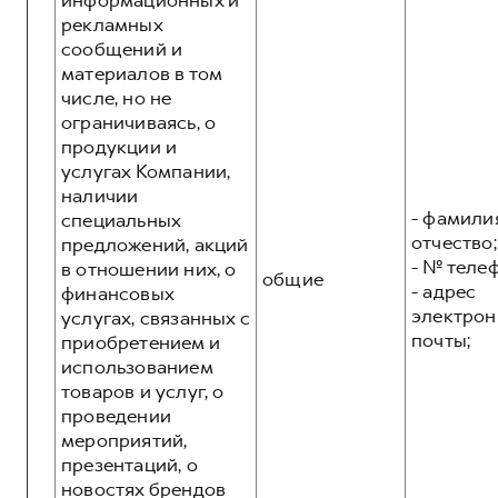
информационных и
рекламных
сообщений и
материалов в том
числе, но не
ограничиваясь, о
продукции и
услугах Компании,
наличии
- фамилия
специальных
отчество;
предложений, акций
- № теле
в отношении них, о
общие
- адрес
финансовых
электрон
услугах, связанных с
почты;
приобретением и
использованием
товаров и услуг, о
проведении
мероприятий,
презентаций, о
новостях брендов