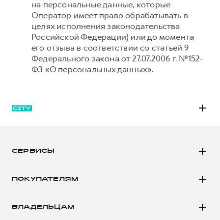
на персональные данные, которые
Оператор имеет право обрабатывать в
целях исполнения законодательства
Российской Федерации) или до момента
его отзыва в соответствии со статьей 9
Федерального закона от 27.07.2006 г. №152-
ФЗ «О персональных данных».
M6
JOLION
СЕРВИСЫ
DARGO
Автомобили в наличии
DARGO Х
ПОКУПАТЕЛЯМ
Заказать тест-драйв
F7
Автомобили в наличии
Рассчитать кредит
F7x
ВЛАДЕЛЬЦАМ
Конфигуратор HAVAL
Записаться на сервис
POER