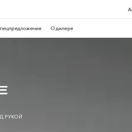
А
пецпредложения
О дилере
Е
Д РУКОЙ