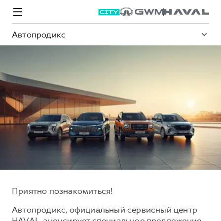
Автопродикс
Модели
Покупателям
Владельцам
Спецпредложения
О дилере
ВЫБОР И ПОКУПКА
СЕРВИС
СПЕЦПРЕДЛОЖЕНИЯ
БРЕНД HAVAL
Автомобили в наличии
Все о сервисе
Покупателям
О бренде
Конфигуратор HAVAL
Запись на сервис
Владельцам
Новости
M6
Аксессуары HAVAL
Моторное масло
О GWM
JOLION
Приятно познакомиться!
от 2 049 000 ₽
от 2 049 000 ₽
Каталоги и прайс-листы
Стоимость ТО
Автопродикс, официальный сервисный центр
HAVAL, анонсирует специальное предложение
Программа «HAVAL Защита+»
ИНФОРМАЦИЯ О ДИЛЕРЕ