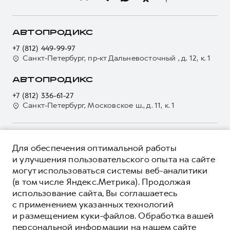
Программа «Помощь на дороге»
Кредитный калькулятор
О GWM
Регламенты технического обслуживания
Страхование
О дилере
АВТОПРОДИКС
Электронный ПТС
Кредит
Наша команда
+7 (812) 449-99-97
GWM Безопасность
Для малого бизнеса
Санкт-Петербург, пр-кт Дальневосточный , д. 12, к. 1
Контакты
Гарантия HAVAL
Корпоративным клиентам
АВТОПРОДИКС
Мобильное приложение GWM
Крупным корпоративным клиентам
+7 (812) 336-61-27
Программа «HAVAL Защита+»
Система управления автопарком
Санкт-Петербург, Московское ш., д. 11, к. 1
Руководства по эксплуатации
Сервис для корпоративных клиентов
Подписки
HAVAL Лизинг
О ПРОДУКТЕ
Автомобильные аксессуары
Для обеспечения оптимальной работы
Автомобильные аксессуары
КРЕДИТНЫЕ ПРОГРАММЫ
и улучшения пользовательского опыта на сайте
Коллекция CITY
Коллекция CITY
могут использоваться системы веб-аналитики
ЦЕНЫ И ВЫГОДЫ
Коллекция Базовая
(в том числе Яндекс.Метрика). Продолжая
Коллекция Базовая
ЮРИДИЧЕСКАЯ ИНФОРМАЦИЯ
использование сайта, Вы соглашаетесь
Коллекция Детская
Коллекция Детская
Вся представленная на сайте информация, касающаяся
с применением указанных технологий
автомобилей и сервисного обслуживания, носит
и размещением куки-файлов. Обработка вашей
информационный характер и не является публичной офертой.
****На некоторых автомобилях HAVAL может отсутствовать
персональной информации на нашем сайте
Показать все
Все цены, указанные на данном сайте, носят информационный