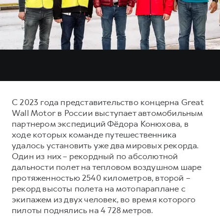
Тест-драйв
СЕРВИСНОЕ ОБСЛУЖИВАНИЕ
О дилере
Трейд-ин
Нулевое ТО
Наша команда
DARGO
DARGO X
Программа «Помощь на дороге»
Контакты
от 3 199 000 ₽
от 3 499 000 ₽
КРЕДИТ И СТРАХОВАНИЕ
Регламенты технического обслуживания
Кредитный калькулятор
Электронный ПТС
Страхование
С 2023 года представительство концерна Great
Кредит
ПОДДЕРЖКА
Wall Motor в России выступает автомобильным
F7
F7X
партнером экспедиций Фёдора Конюхова, в
GWM Безопасность
от 2 899 000 ₽
от 3 599 000 ₽
ходе которых команде путешественника
КОРПОРАТИВНЫМ КЛИЕНТАМ
Гарантия HAVAL
удалось установить уже два мировых рекорда.
Один из них – рекордный по абсолютной
Для малого бизнеса
Мобильное приложение GWM
дальности полет на тепловом воздушном шаре
Корпоративным клиентам
Программа «HAVAL Защита+»
протяженностью 2540 километров, второй –
рекорд высоты полета на мотопараплане с
Крупным корпоративным клиентам
Руководства по эксплуатации
POER
экипажем из двух человек, во время которого
от 3 449 000 ₽
Система управления автопарком
Подписки
пилоты поднялись на 4 728 метров.