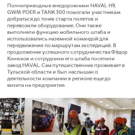
Сервис для корпоративных клиентов
Полноприводные внедорожники HAVAL H9,
HAVAL Лизинг
АКСЕССУАРЫ HAVAL
GWM POER и TANK 300 помогали участникам
добраться до точек старта полетов и
Автомобильные аксессуары
перевозили оборудование. Они также
АКСЕССУАРЫ HAVAL
Коллекция CITY
выполняли функцию мобильного штаба и
использовались наземной командой для
Автомобильные аксессуары
Коллекция Базовая
передвижения по маршрутам экспедиций. В
Коллекция CITY
Коллекция Детская
продолжение успешного сотрудничества Фёдор
Конюхов и сотрудники его штаба посетили
Коллекция Базовая
завод HAVAL. Сам путешественник проживает в
Коллекция Детская
Тульской области и был наслышан о
деятельности компании в регионе еще до
визита на предприятие.